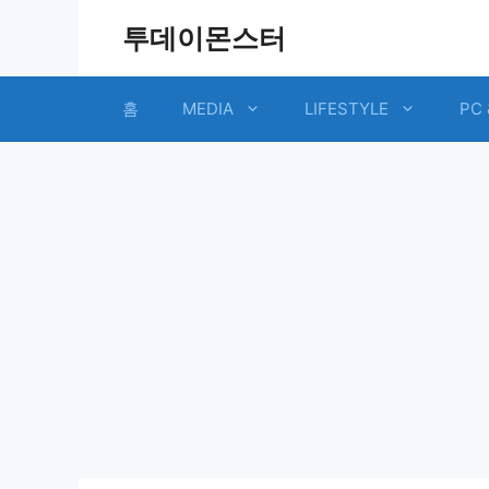
Skip
투데이몬스터
to
content
홈
MEDIA
LIFESTYLE
PC 