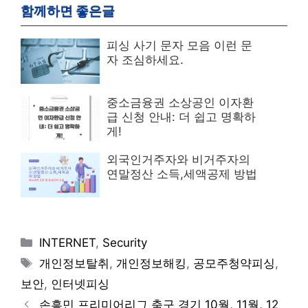
함께하면 좋은글
피싱 사기 문자 모음 이런 문
자 조심하세요.
중소금융권 소상공인 이자환
급 신청 안내: 더 쉽고 명확하
게!
외국인거주자와 비거주자의
연말정산 소득,세액공제 방법
Categories
INTERNET
,
Security
Tags
개인정보탈취
,
개인정보해킹
,
공모주청약피싱
,
보안
,
인터넷피싱
손흥민 프리미어리그 축구 경기 10월, 11월, 12