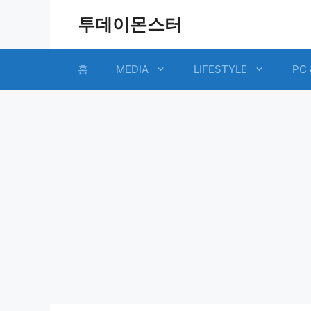
Skip
투데이몬스터
to
content
홈
MEDIA
LIFESTYLE
PC 