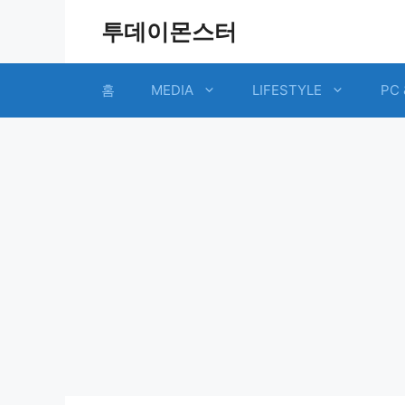
Skip
투데이몬스터
to
content
홈
MEDIA
LIFESTYLE
PC 