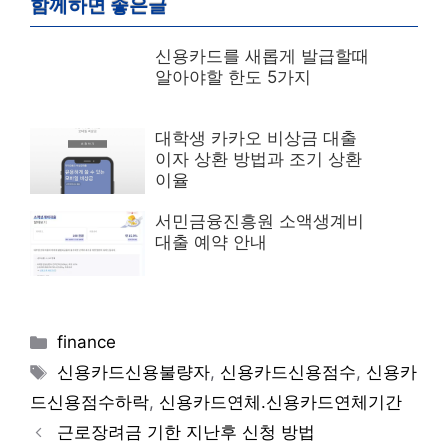
함께하면 좋은글
신용카드를 새롭게 발급할때
알아야할 한도 5가지
대학생 카카오 비상금 대출
이자 상환 방법과 조기 상환
이율
서민금융진흥원 소액생계비
대출 예약 안내
Categories
finance
Tags
신용카드신용불량자
,
신용카드신용점수
,
신용카
드신용점수하락
,
신용카드연체.신용카드연체기간
근로장려금 기한 지난후 신청 방법