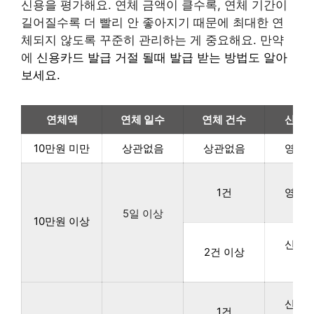
신용을 평가해요. 연체 금액이 클수록, 연체 기간이
길어질수록 더 빨리 안 좋아지기 때문에 최대한 연
체되지 않도록 꾸준히 관리하는 게 중요해요. 만약
에
신용카드 발급 거절 될때 발급 받는 방법도 알아
보세요.
연체액
연체 일수
연체 건수
신용
10만원 미만
상관없음
상관없음
영향
1건
영향
5일 이상
10만원 이상
신용
2건 이상
하
신용
1건