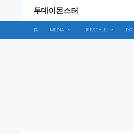
Skip
투데이몬스터
to
content
홈
MEDIA
LIFESTYLE
PC 