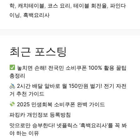
학
,
캐치테이블
,
코스 요리
,
테이블 회전율
,
파인다
이닝
,
흑백요리사
최근 포스팅
놓치면 손해! 전국민 소비쿠폰 100% 활용 꿀팁
총정리
2시간 배달 알바로 월 150만원 벌기! 전기 자전
거 추천 가이드
2025 민생회복 소비쿠폰 완벽 가이드
파킹카 개인정보 등록방침
맛으로만 승부한다! 넷플릭스 ‘흑백요리사’를 꼭 봐
야 하는 이유