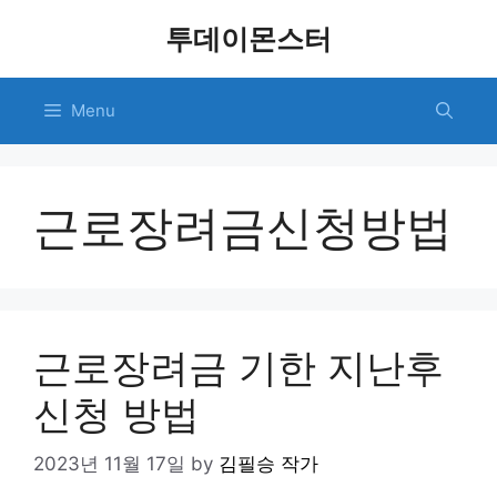
Skip
투데이몬스터
to
content
Menu
근로장려금신청방법
근로장려금 기한 지난후
신청 방법
2023년 11월 17일
by
김필승 작가