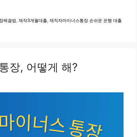
장해결법
,
재작3개월대출
,
재직자마이너스통장 손쉬운 은행 대출
통장, 어떻게 해?