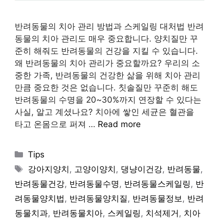
반려동물의 치아 관리 방법과 스케일링 대처법 반려
동물의 치아 관리도 매우 중요합니다. 양치질만 꾸
준히 해줘도 반려동물의 건강을 지킬 수 있습니다.
왜 반려동물의 치아 관리가 중요할까요? 우리의 소
중한 가족, 반려동물의 건강한 삶을 위해 치아 관리
만큼 중요한 것은 없습니다. 칫솔질만 꾸준히 해도
반려동물의 수명을 20~30%까지 연장할 수 있다는
사실, 알고 계셨나요? 치아에 쌓인 세균은 혈관을
타고 온몸으로 퍼져 …
Read more
Categories
Tips
Tags
강아지양치
,
고양이양치
,
댕냥이건강
,
반려동물
,
반려동물건강
,
반려동물수명
,
반려동물스케일링
,
반
려동물양치법
,
반려동물양치질
,
반려동물정보
,
반려
동물치과
,
반려동물치아
,
스케일링
,
치석제거
,
치아