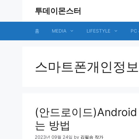
Skip
투데이몬스터
to
content
홈
MEDIA
LIFESTYLE
PC 
스마트폰개인정보
(안드로이드)Andro
는 방법
2023년 09월 24일
by
김필승 작가