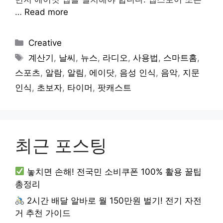
…
Read more
Categories
Creative
Tags
계산기
,
날씨
,
뉴스
,
라디오
,
사용법
,
스마트홈
,
스포츠
,
알람
,
알림
,
에이닷
,
음성 인식
,
음악
,
지문
인식
,
초보자
,
타이머
,
팟캐스트
최근 포스팅
놓치면 손해! 전국민 소비쿠폰 100% 활용 꿀팁
총정리
2시간 배달 알바로 월 150만원 벌기! 전기 자전
거 추천 가이드