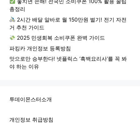
놓치면 손해! 전국민 소비쿠폰 100% 활용 꿀팁
총정리
2시간 배달 알바로 월 150만원 벌기! 전기 자전
거 추천 가이드
2025 민생회복 소비쿠폰 완벽 가이드
파킹카 개인정보 등록방침
맛으로만 승부한다! 넷플릭스 ‘흑백요리사’를 꼭 봐
야 하는 이유
투데이몬스터소개
개인정보 취급방침