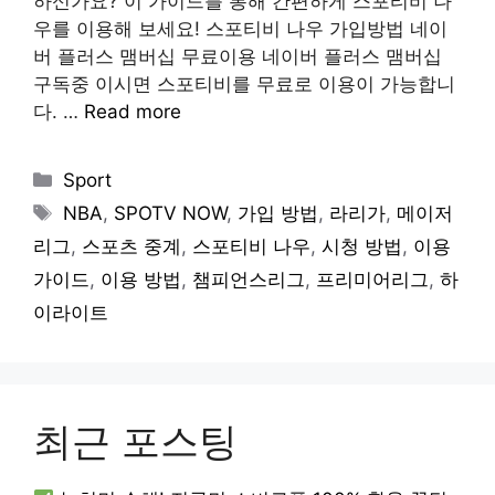
하신가요? 이 가이드를 통해 간편하게 스포티비 나
우를 이용해 보세요! 스포티비 나우 가입방법 네이
버 플러스 맴버십 무료이용 네이버 플러스 맴버십
구독중 이시면 스포티비를 무료로 이용이 가능합니
다. …
Read more
Categories
Sport
Tags
NBA
,
SPOTV NOW
,
가입 방법
,
라리가
,
메이저
리그
,
스포츠 중계
,
스포티비 나우
,
시청 방법
,
이용
가이드
,
이용 방법
,
챔피언스리그
,
프리미어리그
,
하
이라이트
최근 포스팅