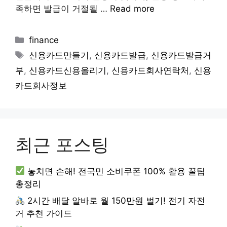
족하면 발급이 거절될 …
Read more
Categories
finance
Tags
신용카드만들기
,
신용카드발급
,
신용카드발급거
부
,
신용카드신용올리기
,
신용카드회사연락처
,
신용
카드회사정보
최근 포스팅
놓치면 손해! 전국민 소비쿠폰 100% 활용 꿀팁
총정리
2시간 배달 알바로 월 150만원 벌기! 전기 자전
거 추천 가이드