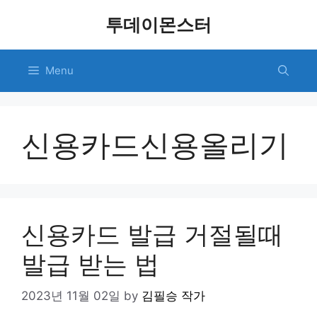
Skip
투데이몬스터
to
content
Menu
신용카드신용올리기
신용카드 발급 거절될때
발급 받는 법
2023년 11월 02일
by
김필승 작가