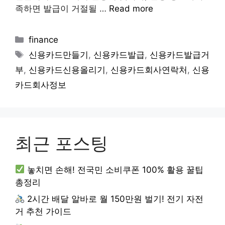
족하면 발급이 거절될 …
Read more
Categories
finance
Tags
신용카드만들기
,
신용카드발급
,
신용카드발급거
부
,
신용카드신용올리기
,
신용카드회사연락처
,
신용
카드회사정보
최근 포스팅
놓치면 손해! 전국민 소비쿠폰 100% 활용 꿀팁
총정리
2시간 배달 알바로 월 150만원 벌기! 전기 자전
거 추천 가이드