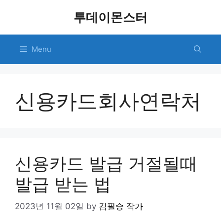
Skip
투데이몬스터
to
content
Menu
신용카드회사연락처
신용카드 발급 거절될때
발급 받는 법
2023년 11월 02일
by
김필승 작가