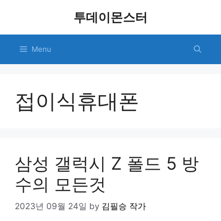
Skip
투데이몬스터
to
content
Menu
접이식휴대폰
삼성 갤럭시 Z 폴드 5 방
수의 모든것
2023년 09월 24일
by
김필승 작가