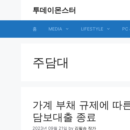
Skip
투데이몬스터
to
content
홈
MEDIA
LIFESTYLE
PC 
주담대
가계 부채 규제에 따른
담보대출 종료
2023년 09월 21일
by
김필승 작가