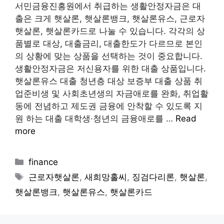
서민금융진흥원에서 취급하는 생활안정자금은 대
출은 크게 햇살론, 햇살론뱅크, 햇살론유스, 근로자
햇살론, 햇살론카드로 나눌 수 있습니다. 각각의 상
품별로 대상, 대출금리, 대출한도가 다르므로 본인
의 상황에 맞는 상품을 선택하는 것이 중요합니다.
생활안정자금은 저신용자를 위한 대출 상품입니다.
햇살론유스 대출 청년층 대상 보증부 대출 상품 취
업준비생 및 사회초년생의 자금애로를 완화, 취업활
동에 전념하고 제도권 금융에 안착할 수 있도록 지
원 하는 대출 대학생·청년의 금융애로를 …
Read
more
Categories
finance
Tags
근로자햇살론
,
새희망홀씨
,
징검다리론
,
햇살론
,
햇살론뱅크
,
햇살론유스
,
햇살론카드