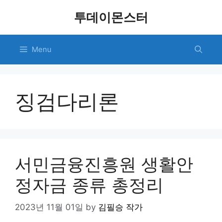
Skip
투데이몬스터
to
content
Menu
징검다리론
서민금융진흥원 생활안
정자금 종류 총정리
2023년 11월 01일
by
김필승 작가