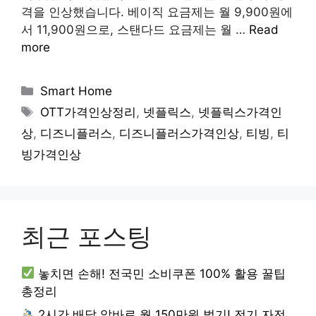
격을 인상했습니다. 베이직 요금제는 월 9,900원에
서 11,900원으로, 스탠다드 요금제는 월 …
Read
more
Categories
Smart Home
Tags
OTT가격인상정리
,
넷플릭스
,
넷플릭스가격인
상
,
디즈니플러스
,
디즈니플러스가격인상
,
티빙
,
티
빙가격인상
최근 포스팅
놓치면 손해! 전국민 소비쿠폰 100% 활용 꿀팁
총정리
2시간 배달 알바로 월 150만원 벌기! 전기 자전