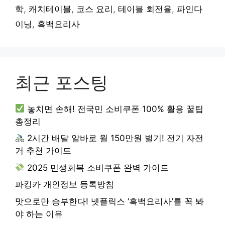
학
,
캐치테이블
,
코스 요리
,
테이블 회전율
,
파인다
이닝
,
흑백요리사
최근 포스팅
놓치면 손해! 전국민 소비쿠폰 100% 활용 꿀팁
총정리
2시간 배달 알바로 월 150만원 벌기! 전기 자전
거 추천 가이드
2025 민생회복 소비쿠폰 완벽 가이드
파킹카 개인정보 등록방침
맛으로만 승부한다! 넷플릭스 ‘흑백요리사’를 꼭 봐
야 하는 이유