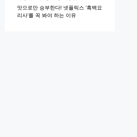
맛으로만 승부한다! 넷플릭스 ‘흑백요
리사’를 꼭 봐야 하는 이유