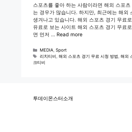
스포츠를 좋아 하는 사람이라면 해외 스포츠 
는 경우가 많습니다. 하지만, 최근에는 해외
생겨나고 있습니다. 해외 스포츠 경기 무료로
유료로 보는 사이트 해외 스포츠 경기 무료로
면 먼저 …
Read more
Categories
MEDIA
,
Sport
Tags
리치티비
,
해외 스포츠 경기 무료 시청 방법
,
해외 
크티비
투데이몬스터소개