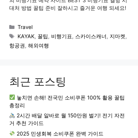
의 비행기표 예약 사이트 BEST 3 비행기표 결항 시
대처 방법 꿀팁 준비 잘하시고 즐거운 여행 되세요!
Categories
Travel
Tags
KAYAK
,
꿀팁
,
비행기표
,
스카이스캐너
,
지마켓
,
항공권
,
해외여행
최근 포스팅
놓치면 손해! 전국민 소비쿠폰 100% 활용 꿀팁
총정리
2시간 배달 알바로 월 150만원 벌기! 전기 자전
거 추천 가이드
2025 민생회복 소비쿠폰 완벽 가이드