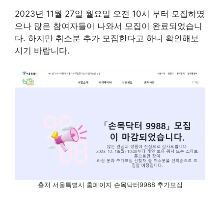
2023년 11월 27일 월요일 오전 10시 부터 모집하였
으나 많은 참여자들이 나와서 모집이 완료되었습니
다. 하지만 취소분 추가 모집한다고 하니 확인해보
시기 바랍니다.
출처 서울특별시 홈페이지 손목닥터9988 추가모집