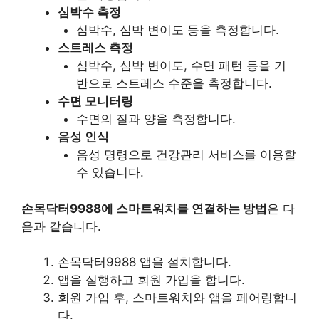
심박수 측정
심박수, 심박 변이도 등을 측정합니다.
스트레스 측정
심박수, 심박 변이도, 수면 패턴 등을 기
반으로 스트레스 수준을 측정합니다.
수면 모니터링
수면의 질과 양을 측정합니다.
음성 인식
음성 명령으로 건강관리 서비스를 이용할
수 있습니다.
손목닥터9988에 스마트워치를 연결하는 방법
은 다
음과 같습니다.
손목닥터9988 앱을 설치합니다.
앱을 실행하고 회원 가입을 합니다.
회원 가입 후, 스마트워치와 앱을 페어링합니
다.