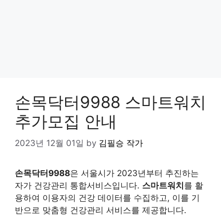
손목닥터9988 스마트워치
추가모집 안내
2023년 12월 01일
by
김필승 작가
손목닥터9988
은 서울시가 2023년부터 추진하는
자가 건강관리 통합서비스입니다.
스마트워치
를 활
용하여 이용자의 건강 데이터를 수집하고, 이를 기
반으로 맞춤형 건강관리 서비스를 제공합니다.