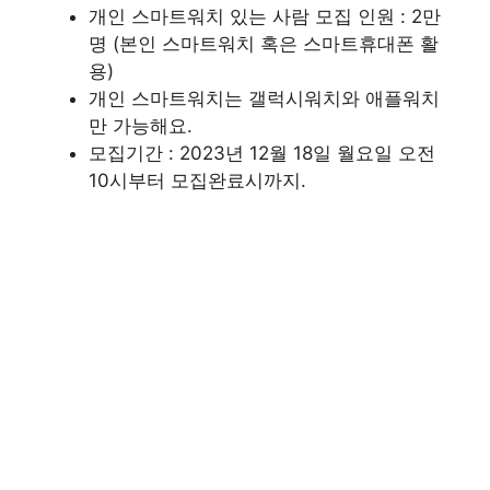
개인 스마트워치 있는 사람 모집 인원 : 2만
명 (본인 스마트워치 혹은 스마트휴대폰 활
용)
개인 스마트워치는 갤럭시워치와 애플워치
만 가능해요.
모집기간 : 2023년 12월 18일 월요일 오전
10시부터 모집완료시까지.