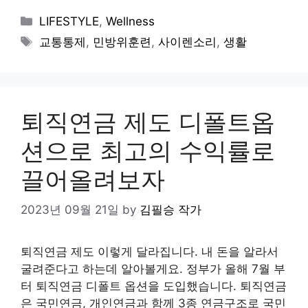
Categories
LIFESTYLE
,
Wellness
Tags
교통통제
,
민방위훈련
,
사이렌소리
,
생활
퇴직연금 제도 디폴트옵
션으로 최고의 수익률로
끌어올려보자
2023년 09월 21일
by
김필승 작가
퇴직연금 제도 이렇게 달라집니다. 내 돈을 알라서
굴려준다고 하는데 알아볼게요. 정부가 올해 7월 부
터 퇴직연금 디폴트 옵션을 도입했습니다. 퇴직연금
은 국민연금, 개인연금과 함께 3종 연금구조로 국민